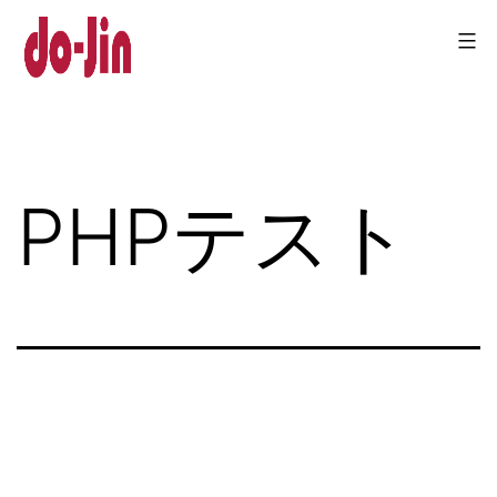
コ
ン
テ
Do-
ン
jin
ツ
PHPテスト
へ
ス
キ
ッ
プ