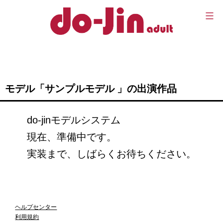
コ
ン
テ
Do-
ン
jin
ツ
モデル「サンプルモデル 」の出演作品
へ
ス
do-jinモデルシステム
キ
現在、準備中です。
ッ
実装まで、しばらくお待ちください。
プ
ヘルプセンター
利用規約