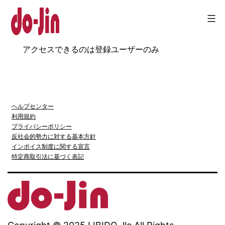
コ
ン
テ
Do-
アクセスできるのは登録ユーザーのみ
ン
jin
ツ
へ
ヘルプセンター
ス
利用規約
キ
プライバシーポリシー
反社会的勢力に対する基本方針
ッ
インボイス制度に関する宣言
特定商取引法に基づく表記
プ