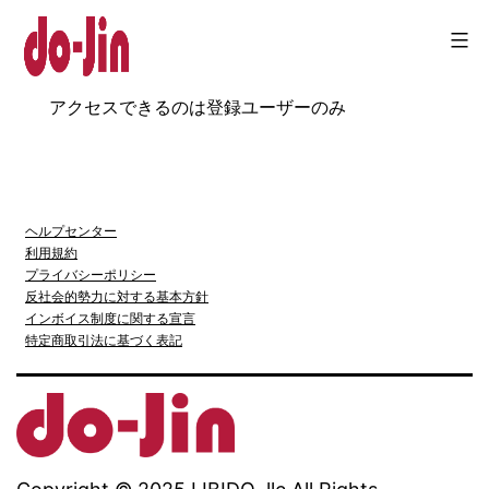
コ
ン
テ
Do-
アクセスできるのは登録ユーザーのみ
ン
jin
ツ
へ
ヘルプセンター
ス
利用規約
キ
プライバシーポリシー
反社会的勢力に対する基本方針
ッ
インボイス制度に関する宣言
特定商取引法に基づく表記
プ