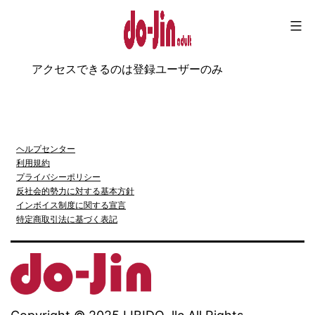
コ
ン
テ
アクセスできるのは登録ユーザーのみ
Do-
ン
jin
ツ
へ
ヘルプセンター
ス
利用規約
キ
プライバシーポリシー
反社会的勢力に対する基本方針
ッ
インボイス制度に関する宣言
特定商取引法に基づく表記
プ