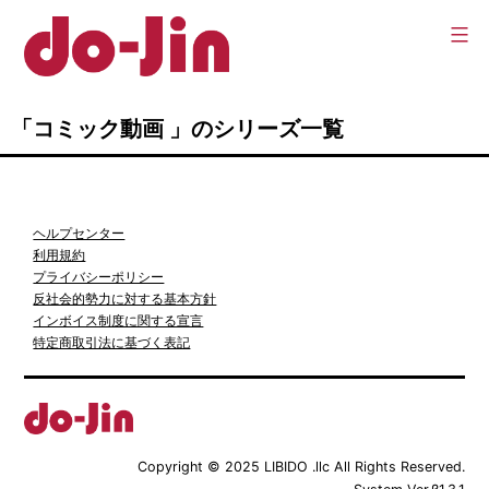
コ
ン
テ
Do-
「コミック動画 」のシリーズ一覧
ン
jin
ツ
へ
ヘルプセンター
ス
利用規約
キ
プライバシーポリシー
反社会的勢力に対する基本方針
ッ
インボイス制度に関する宣言
特定商取引法に基づく表記
プ
Copyright © 2025 LIBIDO .llc All Rights Reserved.