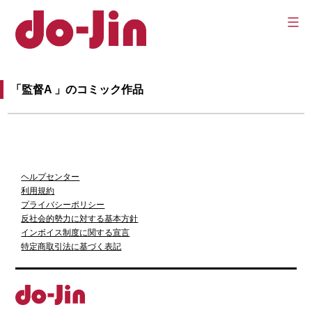
コ
ン
テ
Do-
ン
「監督A 」のコミック作品
jin
ツ
へ
ス
キ
ヘルプセンター
利用規約
ッ
プライバシーポリシー
反社会的勢力に対する基本方針
プ
インボイス制度に関する宣言
特定商取引法に基づく表記