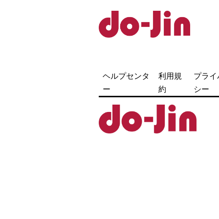
コ
ン
テ
Do-
ン
jin
ツ
ヘルプセンタ
利用規
プライ
ー
約
シー
へ
ス
キ
ッ
プ